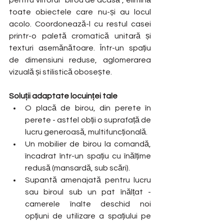
pentru viitorul “birou de acasă”, elimină 
toate obiectele care nu-și au locul 
acolo. Coordonează-l cu restul casei 
printr-o paletă cromatică unitară și 
texturi asemănătoare. Într-un spațiu 
de dimensiuni reduse, aglomerarea 
vizuală și stilistică obosește. 
Soluții adaptate locuinței tale
O placă de birou, din perete în 
perete - astfel obții o suprafață de 
lucru generoasă, multifuncțională.
Un mobilier de birou la comandă, 
încadrat într-un spațiu cu înălțime 
redusă (mansardă, sub scări).
Supantă amenajată pentru lucru 
sau biroul sub un pat înălțat - 
camerele înalte deschid noi 
opțiuni de utilizare a spațiului pe 