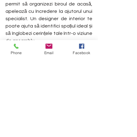
permit să organizezi biroul de acasă, 
apelează cu încredere la ajutorul unui 
specialist. Un designer de interior te 
poate ajuta să identifici spațiul ideal și 
să înglobezi cerințele tale într-o viziune 
de ansamblu.
Phone
Email
Facebook
arh. Iustina Rangu
AIR Design  
Articol apărut în 
revista Mamprenoare nr.9
Contact
design interior
biroul de acasa
design birou