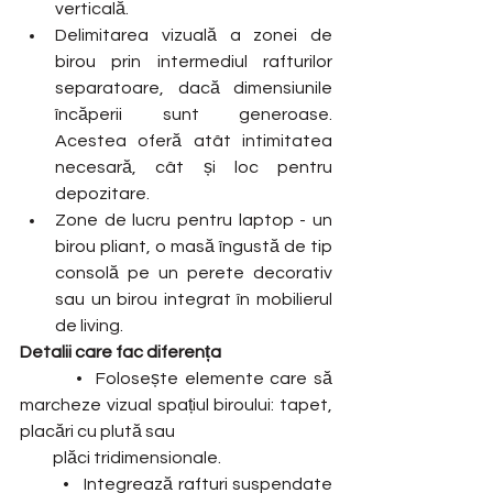
verticală.
Delimitarea vizuală a zonei de 
birou prin intermediul rafturilor 
separatoare, dacă dimensiunile 
încăperii sunt generoase. 
Acestea oferă atât intimitatea 
necesară, cât și loc pentru 
depozitare.
Zone de lucru pentru laptop - un 
birou pliant, o masă îngustă de tip 
consolă pe un perete decorativ 
sau un birou integrat în mobilierul 
de living. 
Detalii care fac diferența
         •  Folosește elemente care să 
marcheze vizual spațiul biroului: tapet, 
placări cu plută sau 
          plăci tridimensionale.
         •   Integrează rafturi suspendate 