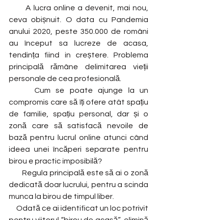
       A lucra online a devenit, mai nou, 
ceva obișnuit. O data cu Pandemia 
anului 2020, peste 350.000 de români 
au început sa lucreze de acasa, 
tendința fiind in creștere. Problema 
principală rămâne delimitarea vieții 
personale de cea profesională.
     Cum se poate ajunge la un 
compromis care să îți ofere atât spațiu 
de familie, spațiu personal, dar și o 
zonă care să satisfacă nevoile de 
bază pentru lucrul online atunci când 
ideea unei încăperi separate pentru 
birou e practic imposibilă?
       Regula principală este să ai o zonă 
dedicată doar lucrului, pentru a scinda 
munca la birou de timpul liber. 
     Odată ce ai identificat un loc potrivit 