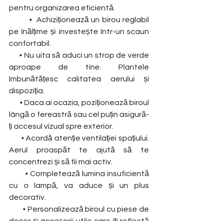
pentru organizarea eficientă.
         •  Achiziționează un birou reglabil 
pe înălțime și investește într-un scaun 
confortabil.
      • Nu uita să aduci un strop de verde 
aproape de tine. Plantele 
îmbunătățesc calitatea aerului și 
dispoziția.
       • Daca ai ocazia, poziționează biroul 
lângă o fereastră sau cel puțin asigură-
ți accesul vizual spre exterior.
       • Acordă atenție ventilației spațiului. 
Aerul proaspăt te ajută să te 
concentrezi și să fii mai activ.
        • Completează lumina insuficientă 
cu o lampă, va aduce și un plus 
decorativ.
        • Personalizează biroul cu piese de 