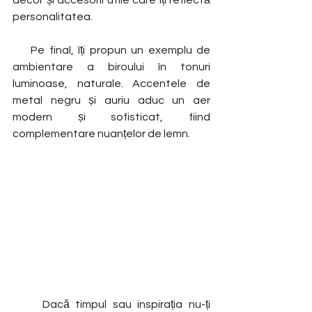
decor și accesorii utile care îți reflectă 
personalitatea.
    Pe final, îți propun un exemplu de 
ambientare a biroului în tonuri 
luminoase, naturale. Accentele de 
metal negru și auriu aduc un aer 
modern și sofisticat, fiind 
complementare nuanțelor de lemn.
     Dacă timpul sau inspirația nu-ți 