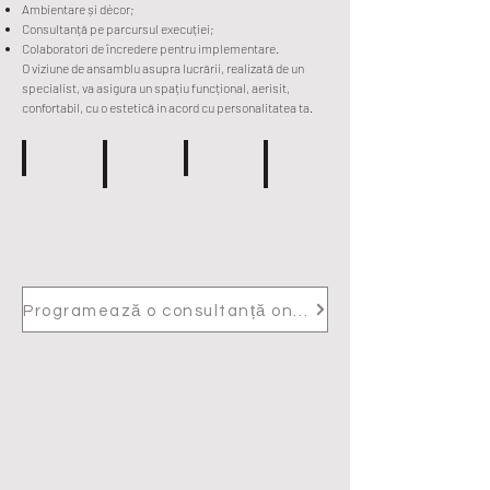
Ambientare și décor;
Consultanță pe parcursul execuției;
Colaboratori de încredere pentru implementare.
O viziune de ansamblu asupra lucrării, realizată de un
specialist, va asigura un spațiu funcțional, aerisit,
confortabil, cu o estetică in acord cu personalitatea ta.
Consultanță
Design personalizat
Proiectare on line
Simulări 3D
Soluții
Estetic,
Servicii
O
pentru
funcțional,
de
vizualizare
orice
confortabil
design
mai
spațiu
la
bună
distanță
a
Programează o consultanță online
spațiului